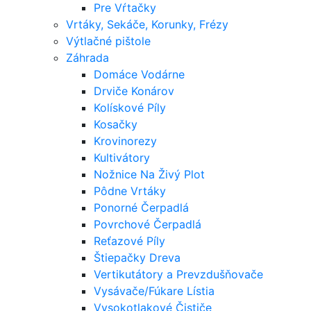
Pre Vŕtačky
Vrtáky, Sekáče, Korunky, Frézy
Výtlačné pištole
Záhrada
Domáce Vodárne
Drviče Konárov
Kolískové Píly
Kosačky
Krovinorezy
Kultivátory
Nožnice Na Živý Plot
Pôdne Vrtáky
Ponorné Čerpadlá
Povrchové Čerpadlá
Reťazové Píly
Štiepačky Dreva
Vertikutátory a Prevzdušňovače
Vysávače/Fúkare Lístia
Vysokotlakové Čističe